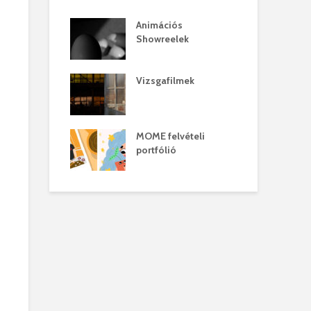
Animációs
Showreelek
Vizsgafilmek
MOME felvételi
portfólió