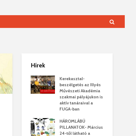
Hírek
Kerekasztal-
beszélgetés az Illyés
Művészeti Akadémia
szakmai pályájukon is
aktív tanáraival a
FUGA-ban
HÁROMLÁBÚ
PILLANATOK- Március
24-től látható a