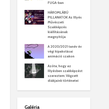
FUGA-ban
HÁROMLÁBÚ
PILLANATOK Az Illyés
Művészeti
Szakképzés
kiállításának
megnyitója
A 2020/2021 tanév év
végi kipakolásai
animáció szakon
Azóta, hogy az
Illyésben szakképzést
szereztem: Végzett
diákjaink történetei
Galéria