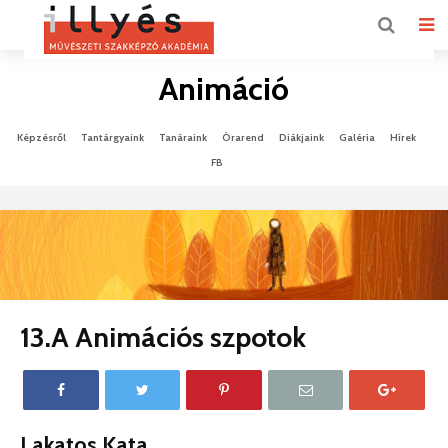
Animáció
Képzésről
Tantárgyaink
Tanáraink
Órarend
Diákjaink
Galéria
Hírek
FB
13.A Animációs szpotok
Lakatos Kata